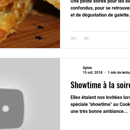
Une petite soirée pour les él
confondus, pour se retrouv
et de dégustation de galette.
Sylvie
15 oct. 2018
1 min de lectu
Showtime à la soir
Elles étaient nos invitées lo
spéciale "showtime" au Cooki
une très bonne ambiance...