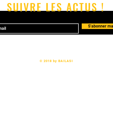
SUIVRE LES ACTUS !
S'abonner ma
 78 64 24 61 Email:
bailasi.rennes@gmail.com
© 2018 by BAILASI