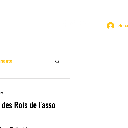
Se c
nauté
ure
 des Rois de l'asso