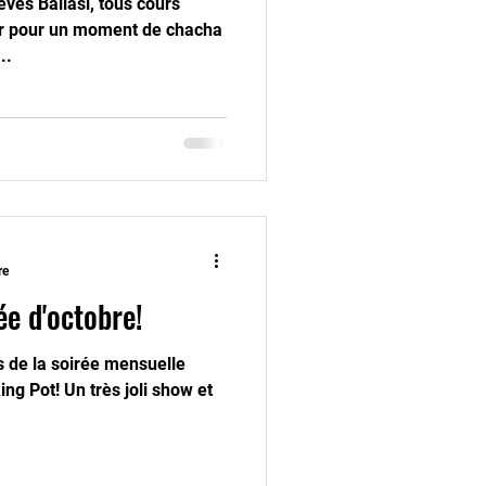
èves Bailasi, tous cours
er pour un moment de chacha
..
re
ée d'octobre!
rs de la soirée mensuelle
ng Pot! Un très joli show et