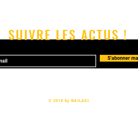
SUIVRE LES ACTUS !
S'abonner ma
 78 64 24 61 Email:
bailasi.rennes@gmail.com
© 2018 by BAILASI