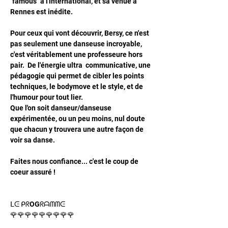
"famous" à l'international, et sa venue à 
Rennes est inédite.
Pour ceux qui vont découvrir, Bersy, ce n'est 
pas seulement une danseuse incroyable, 
c'est véritablement une professeure hors 
pair.  De l'énergie ultra  communicative, une 
pédagogie qui permet de cibler les points 
techniques, le bodymove et le style, et de 
l'humour pour tout lier.
Que l'on soit danseur/danseuse 
expérimentée, ou un peu moins, nul doute 
que chacun y trouvera une autre façon de 
voir sa danse. 
Faites nous confiance... c'est le coup de 
coeur assuré !
ᒪᕮ ᑭᖇOGᖇᗩᗰᗰᕮ
🌹🌹🌹🌹🌹🌹🌹🌹🌹