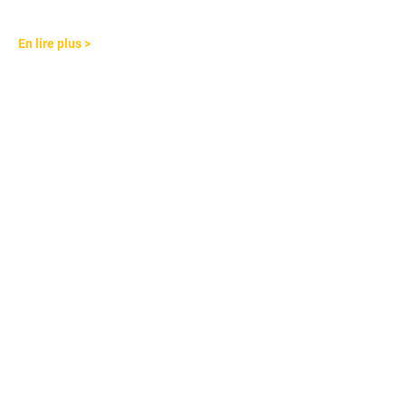
En lire plus >
Partager cet événement
SUIVRE LES ACTUS !
S'abonner maintenant