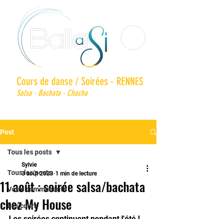
Cours de danse / Soirées - RENNES
Salsa - Bachata - Chacha
Post
Tous les posts
Sylvie
Tous les posts
3 août 2023
1 min de lecture
11 août : soirée salsa/bachata
Votre communauté
chez My House
Les cours
Les soirées continuent pendant l'été !