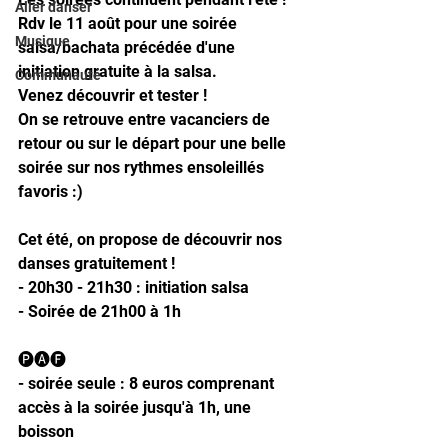
Aller danser
Rdv le 11 août pour une soirée 
Musique
salsa/bachata précédée d'une 
initiation gratuite à la salsa. 
Communauté
Venez découvrir et tester !
On se retrouve entre vacanciers de 
retour ou sur le départ pour une belle 
soirée sur nos rythmes ensoleillés 
favoris :)
Cet été, on propose de découvrir nos 
danses gratuitement !
- 20h30 - 21h30 : initiation salsa 
- Soirée de 21h00 à 1h
🅟🅐🅕
- soirée seule : 8 euros comprenant 
accès à la soirée jusqu'à 1h, une 
boisson 