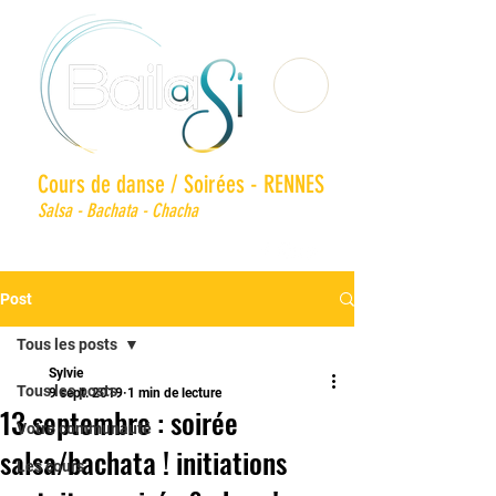
Cours de danse / Soirées - RENNES
Salsa - Bachata - Chacha
Post
Tous les posts
Sylvie
Tous les posts
9 sept. 2019
1 min de lecture
13 septembre : soirée
Votre communauté
salsa/bachata ! initiations
Les cours