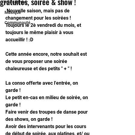
gratuites, soirée & show !
Aller danser
 Nouvelle saison, mais pas de 
Musique
changement pour les soirées ! 
Communauté
Toujours le 2è vendredi du mois, et 
toujours le même plaisir à vous 
accueillir ! :D
Cette année encore, notre souhait est 
de vous proposer une soirée 
chaleureuse et des petits " + " !
La conso offerte avec l'entrée, on 
garde !
Le petit en-cas en milieu de soirée, on 
garde !
Faire venir des troupes de danse pour 
des shows, on garde !
Avoir des intervenants pour les cours 
de début de soirée, aux platines, et/ ou 