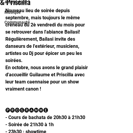
& Priscilla
Aller danser
Nouveau lieu de soirée depuis 
Musique
septembre, mais toujours le même 
Communauté
créneau du 2è vendredi du mois pour 
se retrouver dans l'abiance Bailasi!
Régulièrement, Bailasi invite des 
danseurs de l'extérieur, musiciens, 
artistes ou Dj pour épicer un peu les 
soirées.
En octobre, nous avons le grand plaisir 
d'accueillir Guilaume et Priscilla avec 
leur team caennaise pour un show 
vraiment canon !
🅟🅡🅞🅖🅡🅐🅜🅜🅔
- Cours de bachata de 20h30 à 21h30
- Soirée de 21h30 à 1h
- 23h30 : showtime