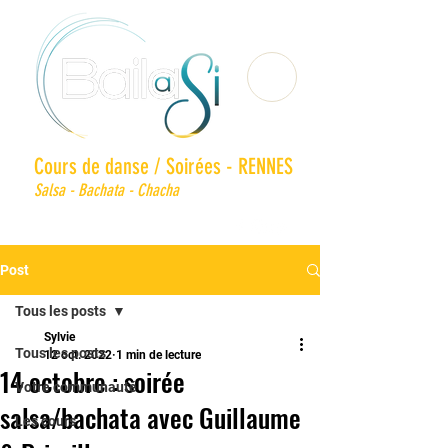
Cours de danse / Soirées - RENNES
Salsa - Bachata - Chacha
Post
Tous les posts
Sylvie
Tous les posts
12 oct. 2022
1 min de lecture
14 octobre : soirée
Votre communauté
salsa/bachata avec Guillaume
Les cours