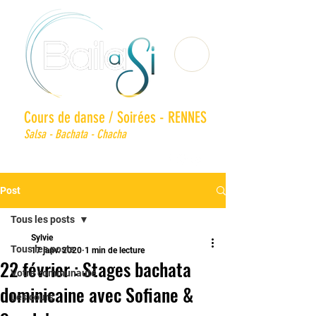
Cours de danse / Soirées - RENNES
Salsa - Bachata - Chacha
Post
Tous les posts
Sylvie
Tous les posts
17 janv. 2020
1 min de lecture
22 février : Stages bachata
Votre communauté
dominicaine avec Sofiane &
Les cours