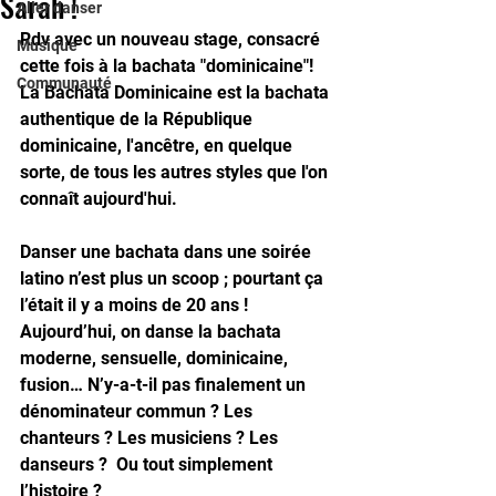
Sarah !
Aller danser
Rdv avec un nouveau stage, consacré 
Musique
cette fois à la bachata "dominicaine"!
Communauté
La Bachata Dominicaine est la bachata 
authentique de la République 
dominicaine, l'ancêtre, en quelque 
sorte, de tous les autres styles que l'on 
connaît aujourd'hui. 
Danser une bachata dans une soirée 
latino n’est plus un scoop ; pourtant ça 
l’était il y a moins de 20 ans ! 
Aujourd’hui, on danse la bachata 
moderne, sensuelle, dominicaine, 
fusion… N’y-a-t-il pas finalement un 
dénominateur commun ? Les 
chanteurs ? Les musiciens ? Les 
danseurs ?  Ou tout simplement 
l’histoire ? 