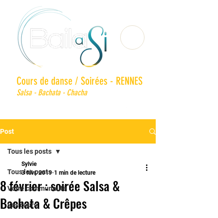
Cours de danse / Soirées - RENNES
Salsa - Bachata - Chacha
Post
Tous les posts
Sylvie
Tous les posts
3 févr. 2019
1 min de lecture
8 février : soirée Salsa &
Votre communauté
Bachata & Crêpes
Les cours