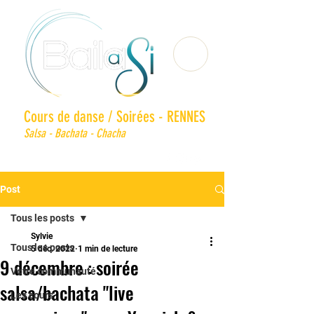
Cours de danse / Soirées - RENNES
Salsa - Bachata - Chacha
Post
Tous les posts
Sylvie
Tous les posts
5 déc. 2022
1 min de lecture
9 décembre : soirée
Votre communauté
salsa/bachata "live
Les cours