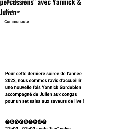
percussions" avec Yannick &
Aller danser
Julien
Musique
Communauté
Pour cette dernière soirée de l'année 
2022, nous sommes ravis d'accueillir 
une nouvelle fois Yannick Gardebien 
accompagné de Julien aux congas 
pour un set salsa aux saveurs de live !
🅟🅡🅞🅖🅡🅐🅜🅜🅔
21h00 - 01h00 : sets "live" salsa 