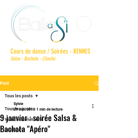
Cours de danse / Soirées - RENNES
Salsa - Bachata - Chacha
Post
Tous les posts
Sylvie
Tous les posts
29 déc. 2018
1 min de lecture
9 janvier : soirée Salsa &
Votre communauté
Bachata "Apéro"
Les cours