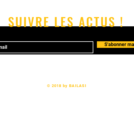
salsa/bachata et pool party !
SUIVRE LES ACTUS !
S'abonner ma
 78 64 24 61 Email:
bailasi.rennes@gmail.com
© 2018 by BAILASI