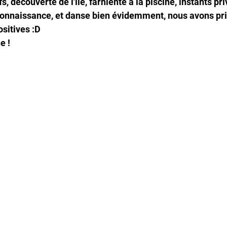
, découverte de l'île, farniente à la piscine, instants pri
connaissance, et danse bien évidemment, nous avons pr
sitives :D
e !