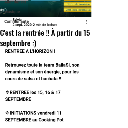
Aller danser
Musique
Sylvie
Communauté
2 sept. 2020
2 min de lecture
C'est la rentrée !! À partir du 15
septembre :)
RENTREE A L'HORIZON ! 
Retrouvez toute la team BailaSi, son 
dynamisme et son énergie, pour les 
cours de salsa et bachata !!
🔷RENTREE les 15, 16 & 17 
SEPTEMBRE
🔷INITIATIONS vendredi 11 
SEPTEMBRE au Cooking Pot