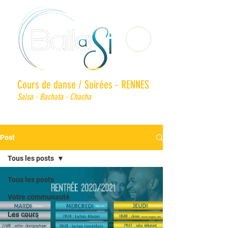
Cours de danse / Soirées - RENNES
Salsa - Bachata - Chacha
Post
Tous les posts
Tous les posts
Votre communauté
Les cours