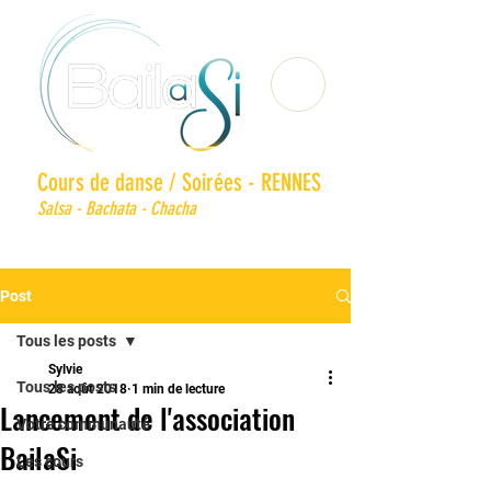
Cours de danse / Soirées - RENNES
Salsa - Bachata - Chacha
Post
Tous les posts
Sylvie
Tous les posts
28 août 2018
1 min de lecture
Lancement de l'association
Votre communauté
BailaSi
Les cours