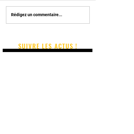
Rédigez un commentaire...
SUIVRE LES ACTUS !
S'abonner maintenant
© 2018 by BAILASI