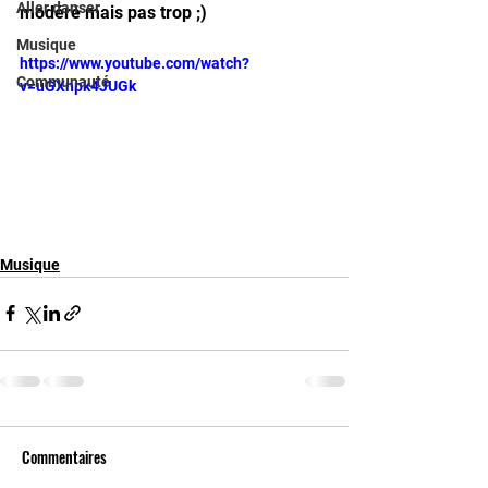
Aller danser
modéré mais pas trop ;)
Musique
https://www.youtube.com/watch?
Communauté
v=uGXnpk4JUGk
Musique
Commentaires