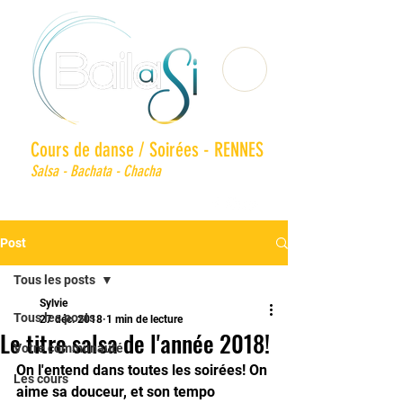
Cours de danse / Soirées - RENNES
Salsa - Bachata - Chacha
Post
Tous les posts
Sylvie
Tous les posts
27 déc. 2018
1 min de lecture
Le titre salsa de l'année 2018!
Votre communauté
On l'entend dans toutes les soirées! On 
Les cours
aime sa douceur, et son tempo 