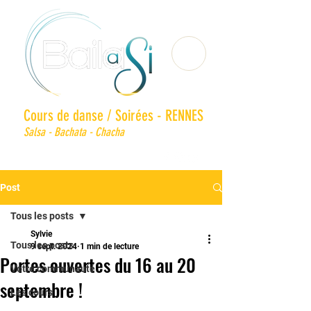
Cours de danse / Soirées - RENNES
Salsa - Bachata - Chacha
Post
Tous les posts
Sylvie
Tous les posts
9 sept. 2024
1 min de lecture
Portes ouvertes du 16 au 20
Votre communauté
septembre !
Les cours