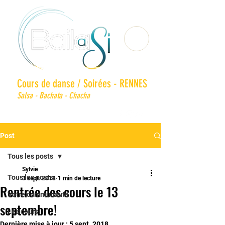
Cours de danse / Soirées - RENNES
Salsa - Bachata - Chacha
Post
Tous les posts
Sylvie
Tous les posts
3 sept. 2018
1 min de lecture
Rentrée des cours le 13
Votre communauté
septembre!
Les cours
Dernière mise à jour :
5 sept. 2018