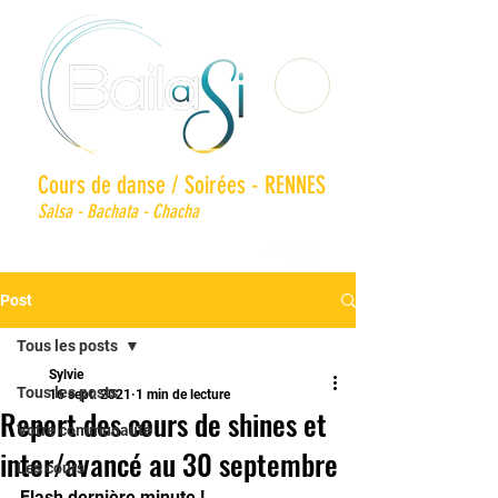
Cours de danse / Soirées - RENNES
Salsa - Bachata - Chacha
Post
Tous les posts
Sylvie
Tous les posts
16 sept. 2021
1 min de lecture
Report des cours de shines et
Votre communauté
inter/avancé au 30 septembre
Les cours
Flash dernière minute !