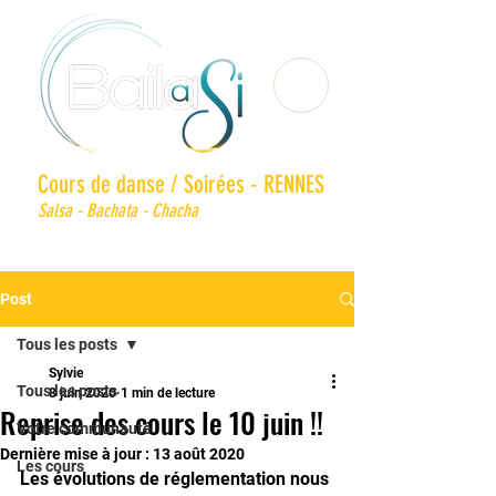
Cours de danse / Soirées - RENNES
Salsa - Bachata - Chacha
Post
Tous les posts
Sylvie
Tous les posts
8 juin 2020
1 min de lecture
Reprise des cours le 10 juin !!
Votre communauté
Dernière mise à jour :
13 août 2020
Les cours
Les évolutions de réglementation nous 