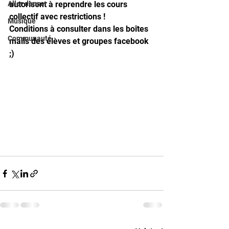
Aller danser
autorisent à reprendre les cours 
collectif avec restrictions ! 
Musique
Conditions à consulter dans les boîtes 
Communauté
mails des élèves et groupes facebook 
;)