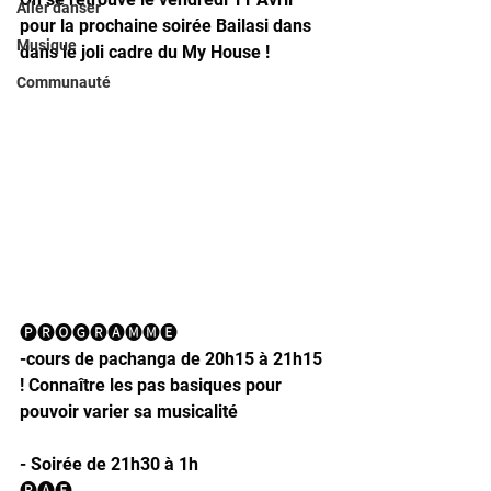
Aller danser
pour la prochaine soirée Bailasi dans 
Musique
dans le joli cadre du My House !
Communauté
🅟🅡🅞🅖🅡🅐🅜🅜🅔
-cours de pachanga de 20h15 à 21h15 
! Connaître les pas basiques pour 
pouvoir varier sa musicalité
- Soirée de 21h30 à 1h
🅟🅐🅕