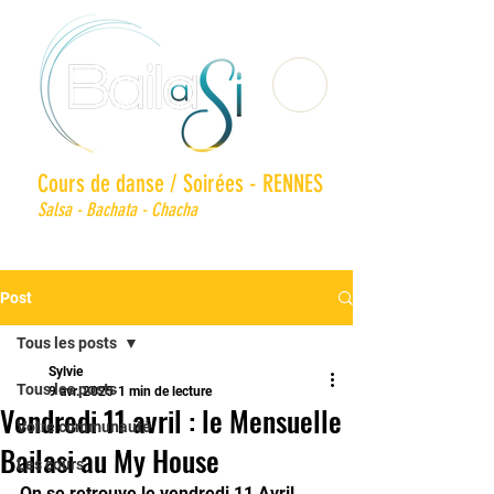
Cours de danse / Soirées - RENNES
Salsa - Bachata - Chacha
Post
Tous les posts
Sylvie
Tous les posts
9 avr. 2025
1 min de lecture
Vendredi 11 avril : le Mensuelle
Votre communauté
Bailasi au My House
Les cours
On se retrouve le vendredi 11 Avril 