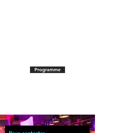
humeur, prendre plaisir, et bienveillance !
Chaque 2è vendredi du mois, place à la
piste et aux soirées au My House à Betton.
Un lieu pour pratiquer, assister à des cours
en début de soirée, boire un verre, manger
quelque chose de bon, et DANSER ! Un lieu
à découvrir et une ambiance à adorer ...
Programme