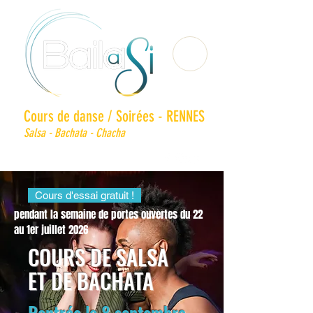
Cours de danse / Soirées - RENNES
Salsa - Bachata - Chacha
Cours d'essai gratuit !
pendant la semaine de portes ouvertes du 22
au 1er juillet
2026
COURS DE SALSA
ET DE BACHATA
Rentrée le 8 septembre