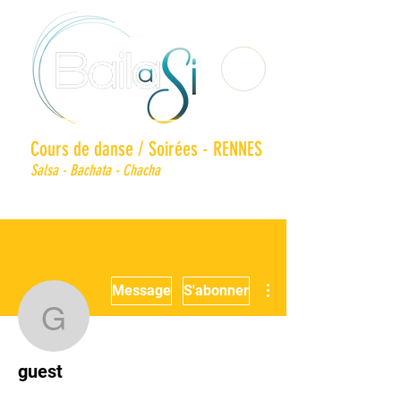
Cours de danse / Soirées - RENNES
Salsa - Bachata - Chacha
Plus d'actions
Message
S'abonner
guest
guest